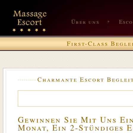
Über uns
Esc
First-Class Begle
Charmante Escort Begleit
Gewinnen Sie Mit Uns Ei
Monat, Ein 2-Stündiges 