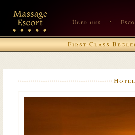
Über uns
Esc
First-Class Begle
Hotel