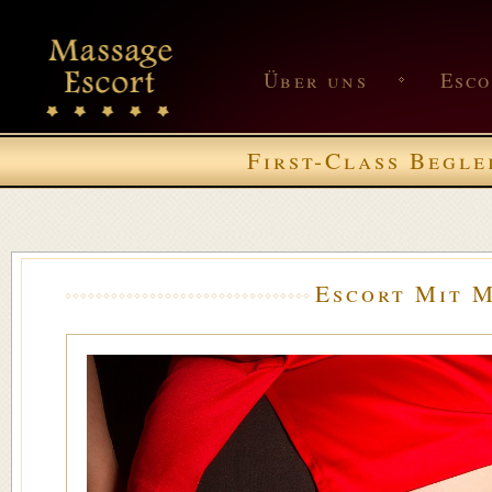
Über uns
Esc
First-Class Begle
Escort Mit M